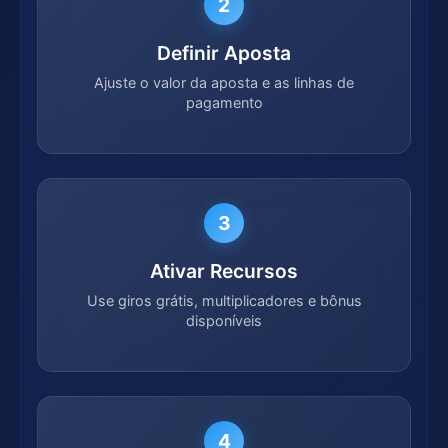
2
Definir Aposta
Ajuste o valor da aposta e as linhas de
pagamento
3
Ativar Recursos
Use giros grátis, multiplicadores e bônus
disponíveis
4