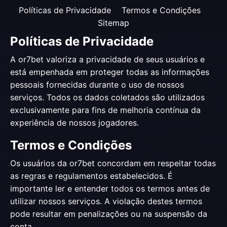
Políticas de Privacidade
Termos e Condições
Sitemap
Políticas de Privacidade
A or7bet valoriza a privacidade de seus usuários e
está empenhada em proteger todas as informações
pessoais fornecidas durante o uso de nossos
serviços. Todos os dados coletados são utilizados
exclusivamente para fins de melhoria contínua da
experiência de nossos jogadores.
Termos e Condições
Os usuários da or7bet concordam em respeitar todas
as regras e regulamentos estabelecidos. É
importante ler e entender todos os termos antes de
utilizar nossos serviços. A violação destes termos
pode resultar em penalizações ou na suspensão da
conta.