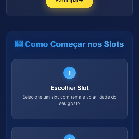
Participar
→
🎰 Como Começar nos Slots
1
Escolher Slot
Selecione um slot com tema e volatilidade do
seu gosto