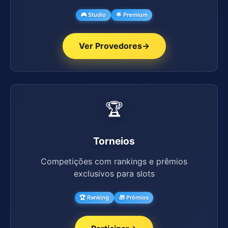
🎮 Studio
🌟 Premium
Ver Provedores
→
🏆
Torneios
Competições com rankings e prêmios
exclusivos para slots
🏆 Ranking
🎁 Prêmios