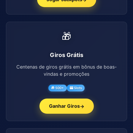
🎁
Giros Grátis
Centenas de giros grátis em bônus de boas-
vindas e promoções
🎁 500+
🎰 Slots
Ganhar Giros
→