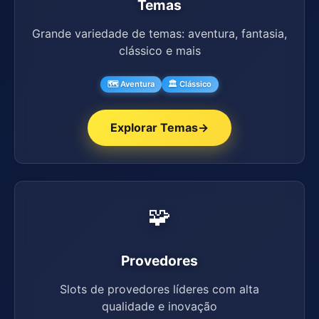
Temas
Grande variedade de temas: aventura, fantasia,
clássico e mais
🗺️ Aventura
🏛️ Clássico
Explorar Temas
→
🧩
Provedores
Slots de provedores líderes com alta
qualidade e inovação