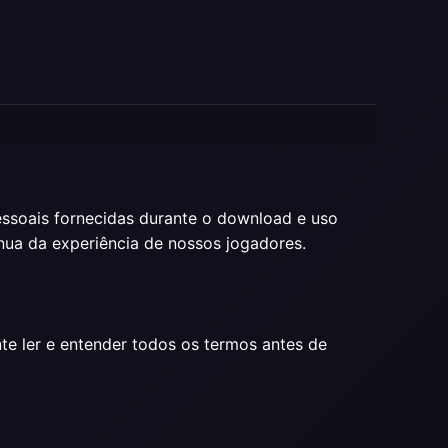
essoais fornecidas durante o download e uso
ínua da experiência de nossos jogadores.
te ler e entender todos os termos antes de