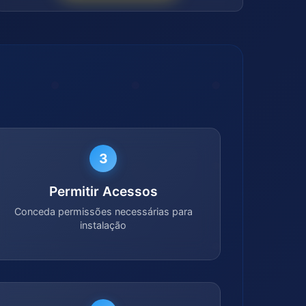
3
Permitir Acessos
Conceda permissões necessárias para
instalação