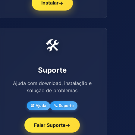
Instalar
→
🛠️
Suporte
Ajuda com download, instalação e
solução de problemas
🛠️ Ajuda
📞 Suporte
Falar Suporte
→