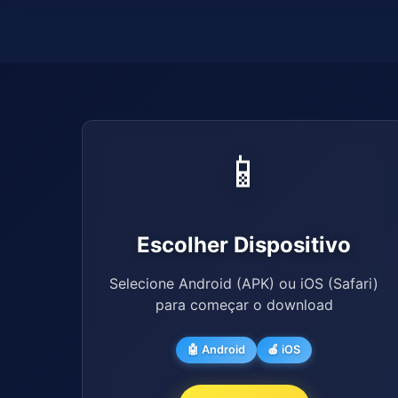
📱
Escolher Dispositivo
Selecione Android (APK) ou iOS (Safari)
para começar o download
🤖 Android
🍎 iOS