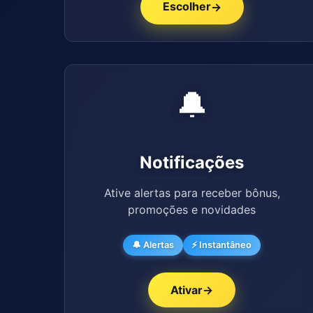
Escolher
→
🔔
Notificações
Ative alertas para receber bônus,
promoções e novidades
🔔 Alertas
⚡ Instantâneo
Ativar
→