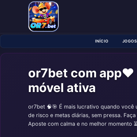
INÍCIO
JOGOS
or7bet com app❤️
móvel ativa
or7bet 🧠🎯 É mais lucrativo quando você 
de risco e metas diárias, sem pressa. Faça l
Aposte com calma e no melhor momento ⏳