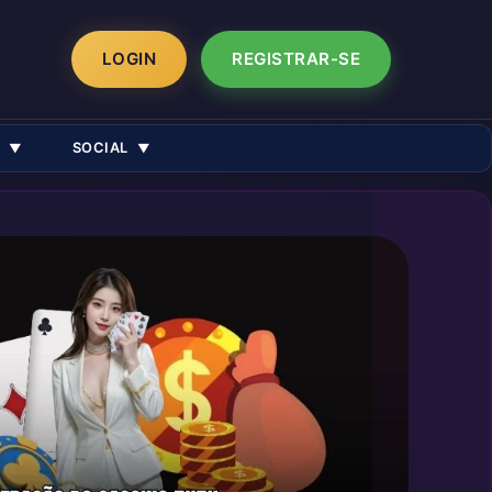
LOGIN
REGISTRAR-SE
S
SOCIAL