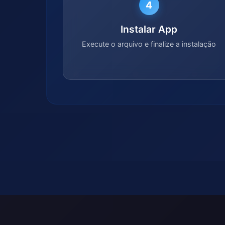
4
Instalar App
Execute o arquivo e finalize a instalação