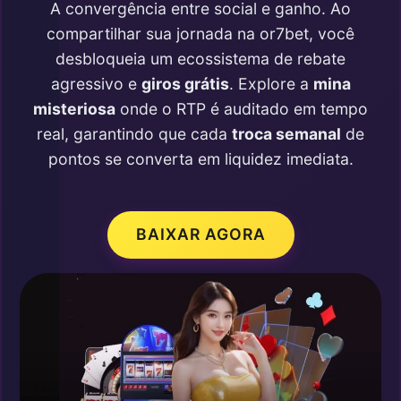
A convergência entre social e ganho. Ao
compartilhar sua jornada na or7bet, você
desbloqueia um ecossistema de rebate
agressivo e
giros grátis
. Explore a
mina
misteriosa
onde o RTP é auditado em tempo
real, garantindo que cada
troca semanal
de
pontos se converta em liquidez imediata.
BAIXAR AGORA