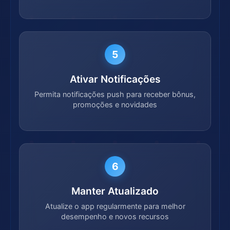
5
Ativar Notificações
Permita notificações push para receber bônus,
promoções e novidades
6
Manter Atualizado
Atualize o app regularmente para melhor
desempenho e novos recursos