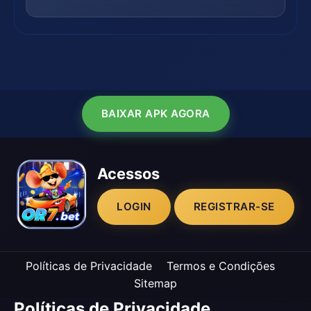
BAIXAR APK AGORA
Acessos
LOGIN
REGISTRAR-SE
Políticas de Privacidade
Termos e Condições
Sitemap
Políticas de Privacidade