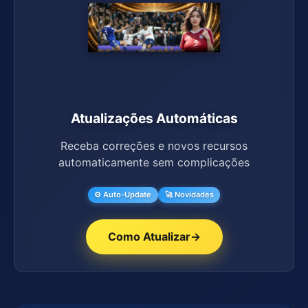
Atualizações Automáticas
Receba correções e novos recursos
automaticamente sem complicações
⚙️ Auto-Update
🚀 Novidades
Como Atualizar
→