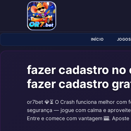
INÍCIO
JOGOS
fazer cadastro no
fazer cadastro gra
or7bet 💎⏳ O Crash funciona melhor com f
segurança — jogue com calma e aproveit
Entre e comece com vantagem 🎰. Aposte