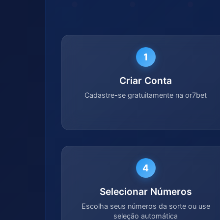
1
Criar Conta
Cadastre-se gratuitamente na or7bet
4
Selecionar Números
Escolha seus números da sorte ou use
seleção automática