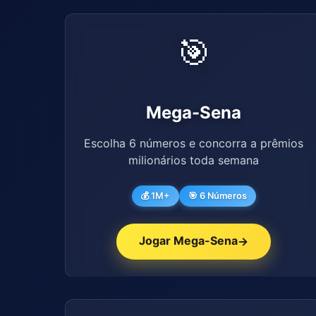
🎯
Mega-Sena
Escolha 6 números e concorra a prêmios
milionários toda semana
💰 1M+
🎯 6 Números
Jogar Mega-Sena
→