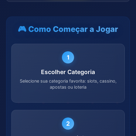
🎮 Como Começar a Jogar
1
Escolher Categoria
Selecione sua categoria favorita: slots, cassino,
apostas ou loteria
2