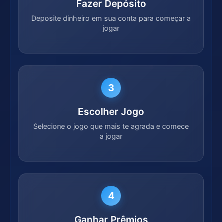
Fazer Depósito
Deposite dinheiro em sua conta para começar a
jogar
3
Escolher Jogo
Selecione o jogo que mais te agrada e comece
a jogar
4
Ganhar Prêmios