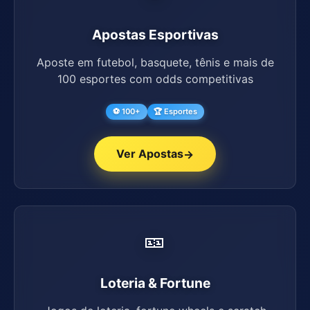
Apostas Esportivas
Aposte em futebol, basquete, tênis e mais de
100 esportes com odds competitivas
⚽ 100+
🏆 Esportes
Ver Apostas
→
🎫
Loteria & Fortune