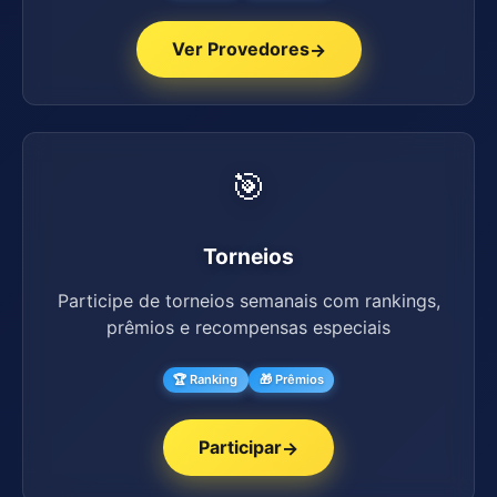
Ver Provedores
→
🎯
Torneios
Participe de torneios semanais com rankings,
prêmios e recompensas especiais
🏆 Ranking
🎁 Prêmios
Participar
→