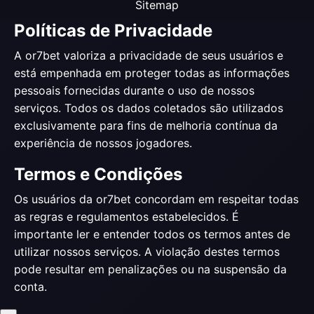
Sitemap
Políticas de Privacidade
A or7bet valoriza a privacidade de seus usuários e
está empenhada em proteger todas as informações
pessoais fornecidas durante o uso de nossos
serviços. Todos os dados coletados são utilizados
exclusivamente para fins de melhoria contínua da
experiência de nossos jogadores.
Termos e Condições
Os usuários da or7bet concordam em respeitar todas
as regras e regulamentos estabelecidos. É
importante ler e entender todos os termos antes de
utilizar nossos serviços. A violação destes termos
pode resultar em penalizações ou na suspensão da
conta.