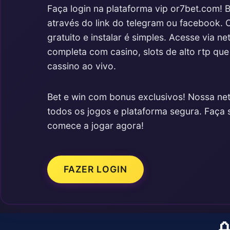
Faça login na plataforma vip or7bet.com! B
através do link do telegram ou facebook.
gratuito e instalar é simples. Acesse via n
completa com casino, slots de alto rtp que
cassino ao vivo.
Bet e win com bonus exclusivos! Nossa net
todos os jogos e plataforma segura. Faça 
comece a jogar agora!
FAZER LOGIN