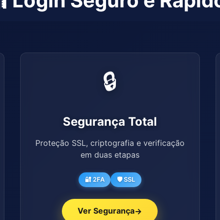
 Login Seguro e Rápid
🔒
Segurança Total
Proteção SSL, criptografia e verificação
em duas etapas
🔐 2FA
🛡️ SSL
Ver Segurança
→