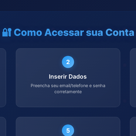
🔐 Como Acessar sua Conta
2
Inserir Dados
Preencha seu email/telefone e senha
corretamente
5