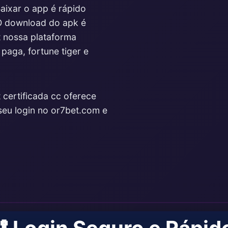
aixar o app é rápido
 O download do apk é
et nossa plataforma
 paga, fortune tiger e
 certificada cc oferece
seu login no or7bet.com e